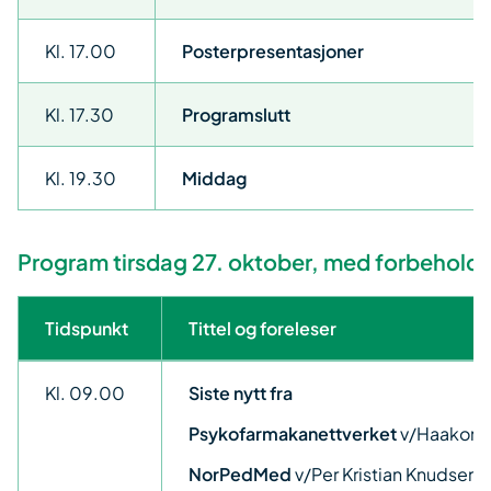
Kl. 17.00
Posterpresentasjoner
Kl. 17.30
Programslutt
Kl. 19.30
Middag
Program tirsdag 27. oktober, med forbehold
Tidspunkt
Tittel og foreleser
Kl. 09.00
Siste nytt fra
Psykofarmakanettverket
v/Haakon 
NorPedMed
v/Per Kristian Knudsen