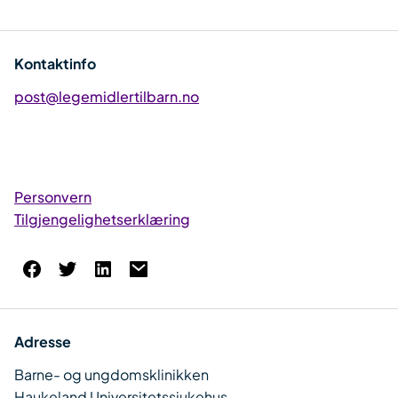
Kontaktinfo
post@legemidlertilbarn.no
Personvern
Tilgjengelighetserklæring
Adresse
Barne- og ungdomsklinikken
Haukeland Universitetssjukehus