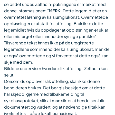
se bildet under. Zeltacin-pakningene er merket med
denne informasjonen: "
MERK:
Dette legemidlet er en
overmettet løsning av kalsiumglukonat. Overmettede
oppløsninger er utstatt for utfelling. Bruk ikke dette
legemidlet hvis du oppdager at oppløsningen er uklar
eller misfarget eller inneholder synlige partikler".
Tilsvarende tekst finnes ikke på de uregistrerte
legemidlene som inneholder kalsiumglukonat, men de
er også overmettede og vi forventer at dette også kan
skje med dem.
Bildene under viser hvordan slik utfelling i Zeltacin kan
se ut.
Dersom du opplever slik utfelling, skal ikke denne
beholderen brukes. Det bør gis beskjed om at dette
har skjedd, gjerne med tilbakemelding til
sykehusapoteket, slik at man sikrer at hendelsen blir
dokumentert og vurdert, og at nødvendige tiltak kan
iverksettes – både lokalt og nasjonalt.