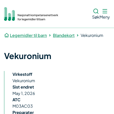
Søk
Meny
Legemidler til barn
Blandekort
Vekuronium
Vekuronium
Virkestoff
Vekuronium
Sist endret
May 1, 2026
ATC
M03AC03
Preparater