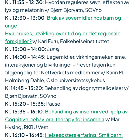
Kl. 11:55 - 12:30
: Hvordan reguleres søvn, effekten av
lys og melatonin v/ Bjørn Bjorvatn, SOVno
Kl. 12:30 - 13:00
:
Bruk av sovemidler hos barn og
unge.
Hva brukes, utvikling over tid og er det regionale
forskjeller?
v/ Kari Furu, Folkehelseinstituttet
Kl. 13:00 - 14:00
:
Lunsj
Kl. 14:00 - 14:45
: Legemidler, virkningsmekanisme,
interaksjoner og bivirkninger -Presentasjon kun
tilgjengelig for Nettverkets medlemmer v/ Karin M.
Holmberg Dahle, Oslo universitetssykehus
Kl 14:45 - 15:20
: Behandling av døgnrytmelidelser v/
Bjørn Bjorvatn, SOVno
Kl. 15:20 - 15:35
: Pause
Kl. 15:35 - 16:10
:
Behandling av insomni ved hjelp av
Cognitive behavioral therapy for insomnia
v/ ​Mari
Hysing, RKBU Vest
Kl. 16:10 - 16:45
:
Helsesøsters erfaring: Små barn.