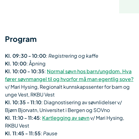
Program
Kl. 09:30 - 10:00
:
Registrering og kaffe​
Kl. 10:00
: Åpning
Kl. 10:00 - 10:35
:
Normal søvn hos barn/ungdom. Hva
fører søvnmangel til og hvorfor må man egentlig sove?
v/ Mari Hysing, Regionalt kunnskapssenter for barn og
unge Vest, RKBU Vest
Kl. 10:35 - 11:10
: Diagnostisering av søvnlidelser v/ ​
Bjørn Bjorvatn, Universitet i Bergen og SOVno
Kl. 11:10 - 11:45
:
Kartlegging av søvn
v/ Mari Hysing,
RKBU Vest
Kl. 11:45 - 11:55
:
Pause