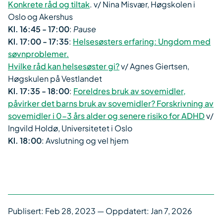
Konkrete råd og tiltak
. v/ ​Nina Misvær, Høgskolen i
Oslo og Akershus
Kl. 16:45 - 17:00
:
Pause
Kl. 17:00 - 17:35
:
Helsesøsters erfaring: Ungdom med
søvnproblemer.
Hvilke råd kan helsesøster gi?
v/ Agnes Giertsen,
Høgskulen på Vestlandet
Kl. 17:35 - 18:00
:
Foreldres bruk av sovemidler,
påvirker det barns bruk av sovemidler? Forskrivning av
sovemidler i 0-3 års alder og senere risiko for ADHD
v/
Ingvild Holdø, Universitetet i Oslo
Kl. 18:00
: Avslutning og vel hjem
Publisert:
Feb 28, 2023
— Oppdatert: Jan 7, 2026